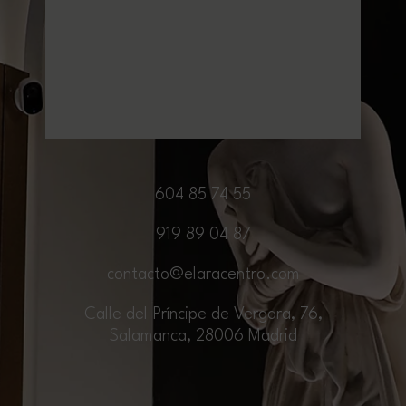
604 85 74 55
919 89 04 87
contacto@elaracentro.com
Calle del Príncipe de Vergara, 76,
Salamanca, 28006 Madrid