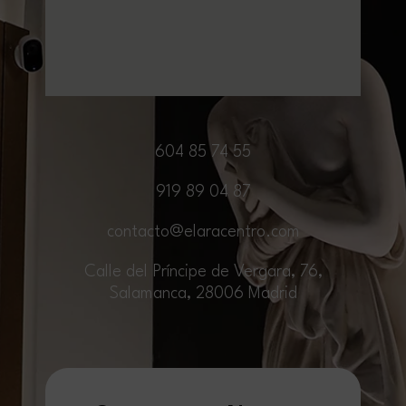
604 85 74 55
919 89 04 87
contacto@elaracentro.com
Calle del Príncipe de Vergara, 76,
Salamanca, 28006 Madrid